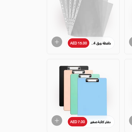
حافظة ورق A4 شفافة - 100 قطعة
AED 15.00
دفتر كتابة صغير
AED 7.00