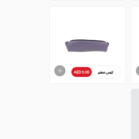
كيس صغير
AED 5.00