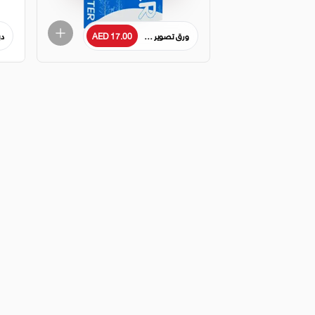
ورق تصوير شتوي A4، 80 جرامًا لكل متر مربع، 5 قطع، أبيض
AED 17.00
دب