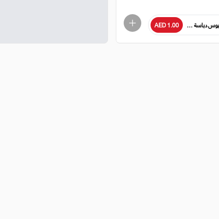
وس دباسة كانجارو رقم . 10 - 1 م
AED 1.00