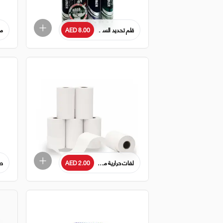
AED 8.00
مم
قلم تحديد السبورة البيضاء من ماكس بوينت - أقلام تحديد قا
لفات حرارية مقاس 57 × 40 مم لآلات الدفع بالبطاقات - لفة واحدة
AED 2.00
طق