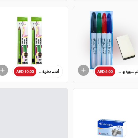
م سبورة بيضاء مع ممحاة
AED 5.00
أقلام عطرية - عبوة من 2
AED 10.00