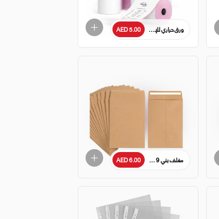
ورق حراري للإيصالات، 80×80 مم لكل لفة
AED 5.00
مغلف بني 9 × 4 بوصة عبوة من 50 قطعة / 70 جرامًا للمتر المربع
AED 6.00