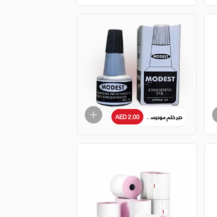
حبر ختم موديست 30 مل - زجاجة - أسود
AED 2.00