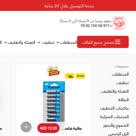
خدمة التوصيل خلال 24 ساعة
متوفر يوميا من 9 صباحا الى 5 مسائا
+971 58 155 92 76
المنظفات
تنظيف
التعبئة والتغليف
ال
تصفح جميع الفئات
مجموعات
المنظفات
تنظيف
التعبئة والتغليف
البقالة
ماكينات التنظيف
المنتجات المنزلية
الشموع والبخور
بطارية فرانسيل فائقة التحمل 1.5 فولت، AAA
AED 12.00
بطا
الزي الرسمي