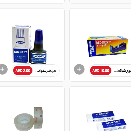
AED 10.00
زع شرائط لاصقة موديست كبير، MS553، رمادي
حبر ختم متواضع 30 مل - زجاجة - أزرق
AED 2.00