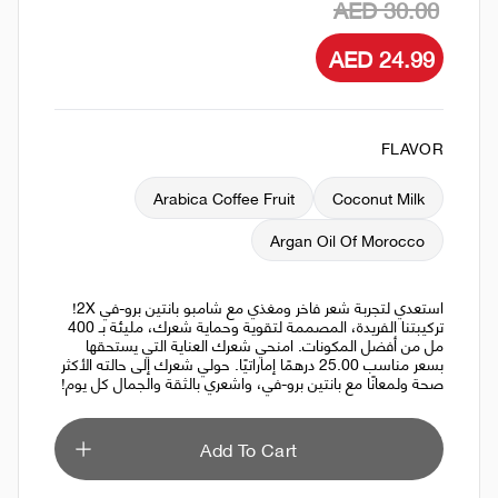
AED 30.00
AED 24.99
FLAVOR
Arabica Coffee Fruit
Coconut Milk
Argan Oil Of Morocco
استعدي لتجربة شعر فاخر ومغذي مع شامبو بانتين برو-في 2X!
تركيبتنا الفريدة، المصممة لتقوية وحماية شعرك، مليئة بـ 400
مل من أفضل المكونات. امنحي شعرك العناية التي يستحقها
بسعر مناسب 25.00 درهمًا إماراتيًا. حولي شعرك إلى حالته الأكثر
صحة ولمعانًا مع بانتين برو-في، واشعري بالثقة والجمال كل يوم!
Add To Cart