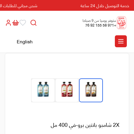
خدمة التوصيل خلال 24 ساعة
شحن مجاني للطلبات التي تزيد 
متوفر يوميا من 9 صباحا
+971 58 155 92 76
الى 5 مسائا
English
2X شامبو بانتين برو-في 400 مل