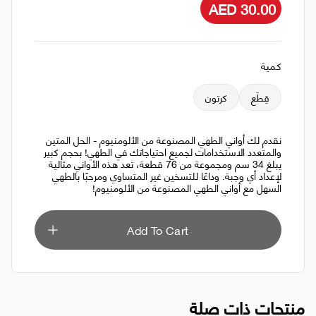
AED 30.00
كمية
قِطَع
كرتون
نقدم لك أواني الطهي المصنوعة من الألومنيوم - الحل المتين
والمتعدد الاستخدامات لجميع احتياجاتك في الطهي! بحجم كبير
يبلغ 34 سم ومجموعة من 76 قطعة، تعد هذه الأواني مثالية
لإعداد أي وجبة. وداعًا للتسخين غير المتساوي ومرحبًا بالطهي
السهل مع أواني الطهي المصنوعة من الألومنيوم!
Add To Cart
منتجات ذات صلة
أسياخ الخيزران 8 بوصة / 20 سم / 100 قطعة
و
AED 3.00