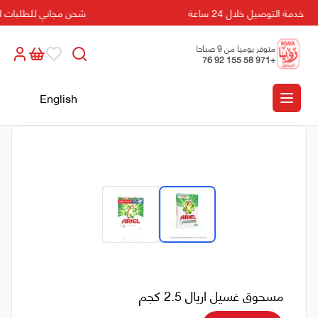
خدمة التوصيل خلال 24 ساعة
شحن مجاني للطلبات التي تزيد
متوفر يوميا من 9 صباحا
+971 58 155 92 76
الى 5 مسائا
English
مسحوق غسيل اريال 2.5 كجم