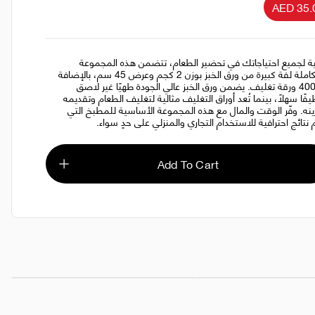
AED 35.
ية لجميع احتياجاتك في تحضير الطعام، تتضمن هذه المجموعة
المتكاملة لفة كبيرة من ورق الخبز بوزن 2 كجم وعرض 45 سم، بالإضافة
إلى 400 ورقة تغليف. يضمن ورق الخبز عالي الجودة طهيًا غير لاصق
يفًا سهلاً، بينما تُعد أوراق التغليف مثالية لتغليف الطعام وتقديمه
ينه. وفّر الوقت والمال مع هذه المجموعة الأساسية للمطبخ التي
م نتائج احترافية للاستخدام التجاري والمنزلي على حدٍ سواء.
Add To Cart
م × 2 رول
AED 30.00
150 ورقة × 40 عبوة صغيرة مطوية
AED 45.00