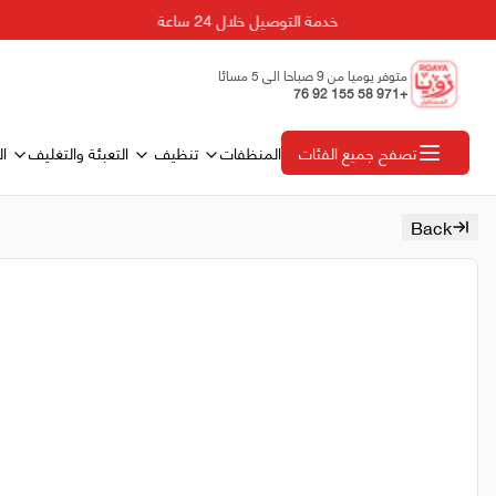
خدمة التوصيل خلال 24 ساعة
متوفر يوميا من 9 صباحا الى 5 مسائا
+971 58 155 92 76
المنظفات
تنظيف
التعبئة والتغليف
ال
تصفح جميع الفئات
Back