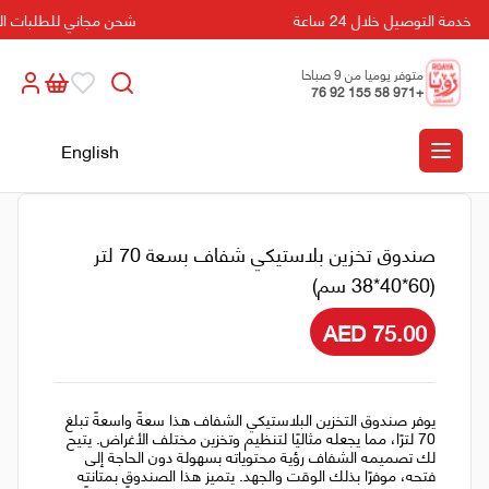
خدمة التوصيل خلال 24 ساعة
شحن مجاني للطلبات التي تزيد
متوفر يوميا من 9 صباحا
+971 58 155 92 76
الى 5 مسائا
English
صندوق تخزين بلاستيكي شفاف بسعة 70 لتر
(60*40*38 سم)
AED 75.00
يوفر صندوق التخزين البلاستيكي الشفاف هذا سعةً واسعةً تبلغ
70 لترًا، مما يجعله مثاليًا لتنظيم وتخزين مختلف الأغراض. يتيح
لك تصميمه الشفاف رؤية محتوياته بسهولة دون الحاجة إلى
فتحه، موفرًا بذلك الوقت والجهد. يتميز هذا الصندوق بمتانته