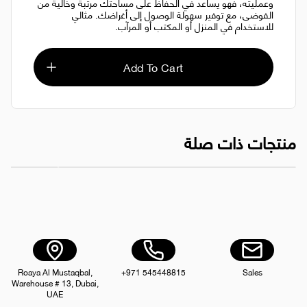
وعمليته، فهو يساعد في الحفاظ على مساحتك مرتبةً وخاليةً من
الفوضى، مع توفير سهولة الوصول إلى أغراضك. مثالي
للاستخدام في المنزل أو المكتب أو المرآب.
Add To Cart
منتجات ذات صلة
لوح تقطيع خشبي 20×30 سم
صندوق تخزين 
AED 15.00
Roaya Al Mustaqbal,
+971 545448815
Sales
Warehouse # 13, Dubai,
UAE