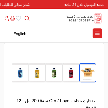
خدمة التوصيل خلال 24 ساعة
شحن مجاني للطلبات التي تزيد
متوفر يوميا من 9 صباحا
+971 58 155 92 76
الى 5 مسائا
English
معطر ومنظف Ctn / Loyal سعة 200 مل - 12
قطعة