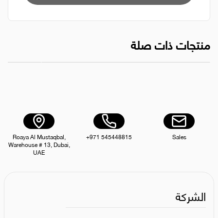
منتجات ذات صلة
SS04 - سلة مهملات بدواسة على شكل قمر سعة 5 لتر
منظف ال
AED 40.00
Roaya Al Mustaqbal,
+971 545448815
Sales
Warehouse # 13, Dubai,
UAE
الشركة