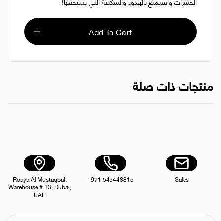
الحشرات واستمتع بالهدوء والسكينة التي تستحقها!
Add To Cart
منتجات ذات صلة
مسحوق سوبر سترايك لقتل الحشرات الزاحفة 100 جرام
مسحوق Ctn / PifPaf 100 غرام - 48 قطعة
AED 20.00
Roaya Al Mustaqbal,
+971 545448815
Sales
Warehouse # 13, Dubai,
UAE