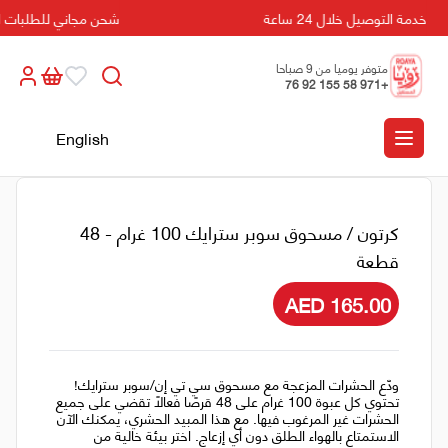
خدمة التوصيل خلال 24 ساعة
شحن مجاني للطلبات التي تزي
متوفر يوميا من 9 صباحا
+971 58 155 92 76
الى 5 مسائا
English
كرتون / مسحوق سوبر سترايك 100 غرام - 48
قطعة
AED 165.00
ودّع الحشرات المزعجة مع مسحوق سي تي إن/سوبر سترايك!
تحتوي كل عبوة 100 غرام على 48 قرصًا فعالًا تقضي على جميع
الحشرات غير المرغوب فيها. مع هذا المبيد الحشري، يمكنك الآن
الاستمتاع بالهواء الطلق دون أي إزعاج. اختر بيئة خالية من