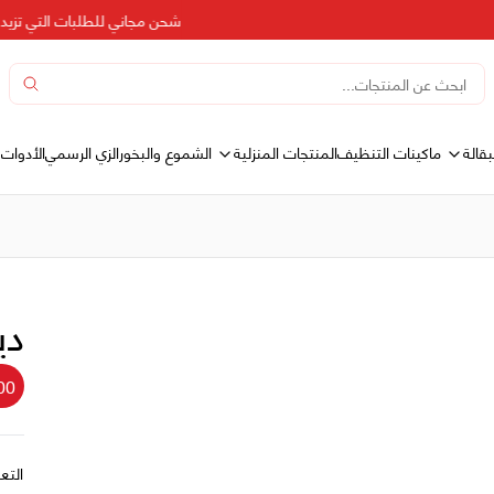
شحن مجاني للطلبات التي تزيد عن 500 در
بقالة
المنتجات المنزلية
ماكينات التنظيف
الشموع والبخور
الزي الرسمي
الأدوات 
دي
00
التع