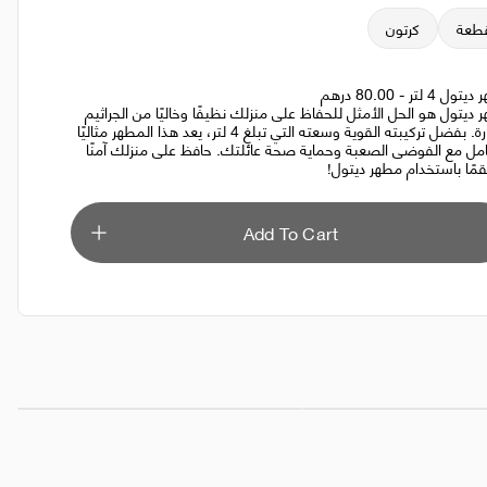
طعة
كرتون
 4 لتر - 80.00 درهم
 ديتول هو الحل الأمثل للحفاظ على منزلك نظيفًا وخاليًا من الجراثيم
الضارة. بفضل تركيبته القوية وسعته التي تبلغ 4 لتر، يعد هذا المطهر مثاليًا
امل مع الفوضى الصعبة وحماية صحة عائلتك. حافظ على منزلك آمنًا
مًا باستخدام مطهر ديتول!
Add To Cart
1 لتر
AED 23.00
AED 19.99
صابون لوكس لبشرة خالية من العيوب مع فيتامين سي والجلسرين 20