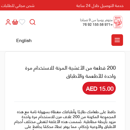
خدمة التوصيل خلال 24 ساعة
شحن مجاني للطلبات التي تزي
متوفر يوميا من 9 صباحا
+971 58 155 92 76
الى 5 مسائا
English
200 قطعة من الأغشية المرنة للاستخدام مرة
واحدة للأطعمة والأطباق
AED 15.00
حافظ على طعامك طازجًا وأطباقك مغطاة بسهولة تامة مع هذه
المجموعة المكونة من 200 غلاف مرن للاستخدام مرة واحدة
مزود بأربطة مطاطية. صُممت هذه الأغلفة لتغطي مختلف أحجام
الأطباق والأوعية بإحكام، مما يوفر غطاءً محكمًا يحافظ على