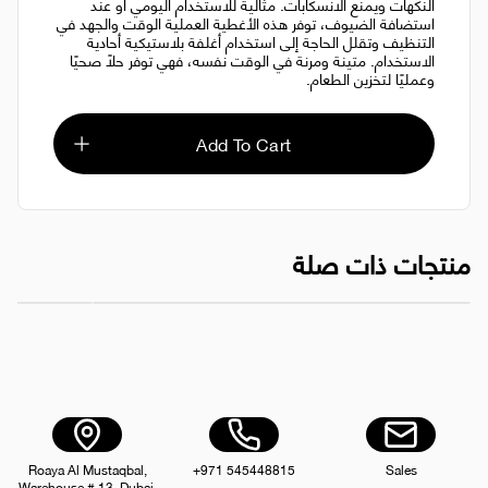
النكهات ويمنع الانسكابات. مثالية للاستخدام اليومي أو عند
استضافة الضيوف، توفر هذه الأغطية العملية الوقت والجهد في
التنظيف وتقلل الحاجة إلى استخدام أغلفة بلاستيكية أحادية
الاستخدام. متينة ومرنة في الوقت نفسه، فهي توفر حلاً صحيًا
وعمليًا لتخزين الطعام.
Add To Cart
منتجات ذات صلة
غلاف بلاستيكي فاخر 30 سم 1 كجم
غلاف بلاستيكي فا
AED 25.00
Roaya Al Mustaqbal,
+971 545448815
Sales
Warehouse # 13, Dubai,