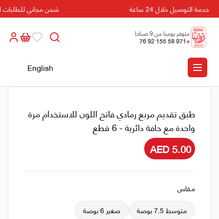
خدمة التوصيل خلال 24 ساعة
شحن مجاني للطلبات التي تزيد
متوفر يوميا من 9 صباحا
+971 58 155 92 76
الى 5 مسائا
English
طبق تقديم مربع رمادي فاتح اللون للاستخدام مرة
واحدة مع حافة دائرية - 6 قطع
AED 5.00
مقاس
متوسط 7.5 بوصة
صغير 6 بوصة