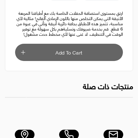
ارتقِ بمستوى استضافة الحفلات الخاصة بك مع أطباقنا المربعة
الأنيقة التي يمكن التخلص منها باللون الرمادي الفاتح! مثالية لأي
مناسبة، تتميز هذه الأطباق بحافة دائرية أنيقة وتأتي في عبوة من
6 قطع. قم بخدمة ضيوفك وتسليةهم بكل سهولة مع توفير
الوقت في التنظيف. لا غنى عنها لأي مخطط حدث مشغول!
Add To Cart
منتجات ذات صلة
طبق تقديم مربع أبيض اللون للاستخدام مرة واحدة مع حافة دائرية - 6 قطع
طبق تقديم مر
AED 5.00