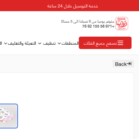
خدمة التوصيل خلال 24 ساعة
متوفر يوميا من 9 صباحا الى 5 مسائا
+971 58 155 92 76
المنظفات
تنظيف
التعبئة والتغليف
ال
تصفح جميع الفئات
Back