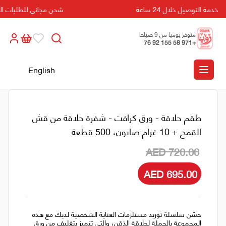
خدمة التوصيل خلال 24 ساعة
شحن مجاني للطلبات التي تزيد 
متوفر يوميا من 9 صباحا
+971 58 155 92 76
الى 5 مسائا
English
طقم حلاقة - ورق كرافت - شفرة حلاقة من قش
القمح + 10 غرام صابون، 500 قطعة
AED 720.00
AED 695.00
حسّن سلسلة توريد مستلزمات العناية الشخصية لديك مع هذه
المجموعة بالجملة لحلاقة الذقن، والتي تتميز بتغليف من ورق