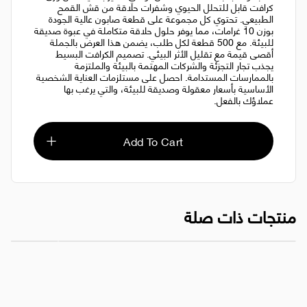
كرافت قابل للتحلل الحيوي وشفرات حلاقة من قش القمح
الطبيعي. تحتوي كل مجموعة على قطعة صابون عالية الجودة
بوزن 10 غرامات، مما يوفر حلول حلاقة متكاملة في عبوة صديقة
للبيئة. مع 500 قطعة لكل طلب، يضمن هذا العرض بالجملة
أقصى قيمة مع تقليل الأثر البيئي. تصميم الكرافت البسيط
يجذب تجار التجزئة والشركات المهتمة بالبيئة والملتزمة
بالممارسات المستدامة. احصل على مستلزمات العناية الشخصية
الأساسية بأسعار معقولة وصديقة للبيئة، والتي يرغب بها
عملاؤك بالفعل.
Add To Cart
منتجات ذات صلة
عبوة طقم حلاقة سوداء صديقة للبيئة - شفرة حلاقة من عشبة القمح + 10 غرام من الصابون، 500 قطعة
طقم حلاقة صديق 
AED 895.00