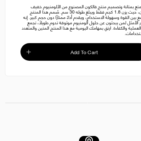
تع بمتانة وتصميم منتج فالكون المصنوع من الألومنيوم خفيف
الوزن، حيث يزن 1.8 كجم فقط ويبلغ طوله 30 سم. صُمم هذا المنتج
ع بين القوة وسهولة الاستخدام، ويقدم أداءً ممتازًا دون حجم كبير. إنه
ار الأمثل لمن يبحثون عن حلول ألومنيوم موثوقة تدوم طويلًا، تجمع
العملية والكفاءة. ارتقِ بمهامك اليومية مع هذا المنتج المتين والمتعدد
تخدامات.
Add To Cart
الكون
AED 55.00
منشفة مايكروفايبر 350 جرام لكل متر مربع 40×40 سم 1×12 قطعة
AED 40.00