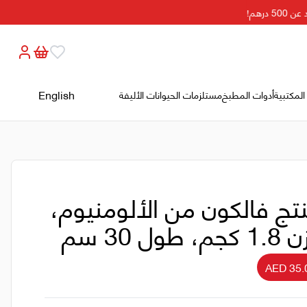
رهم!
English
المكتبية
أدوات المطبخ
مستلزمات الحيوانات الأليفة
تج فالكون من الألومنيوم،
كجم، طول 30 سم
AED 35.