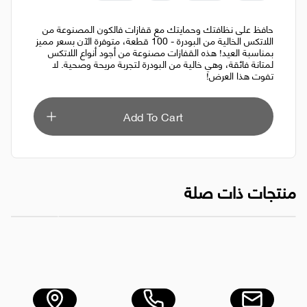
حافظ على نظافتك وحمايتك مع قفازات فالكون المصنوعة من
اللاتكس الخالية من البودرة - 100 قطعة، متوفرة الآن بسعر مميز
بمناسبة العيد! هذه القفازات مصنوعة من أجود أنواع اللاتكس
لمتانة فائقة، وهي خالية من البودرة لتجربة مريحة وصحية. لا
تفوت هذا العرض!
Add To Cart
منتجات ذات صلة
كيس قمامة 110×130 سم، أسود، 15 كجم
قفازات الفحص 
AED 6.00