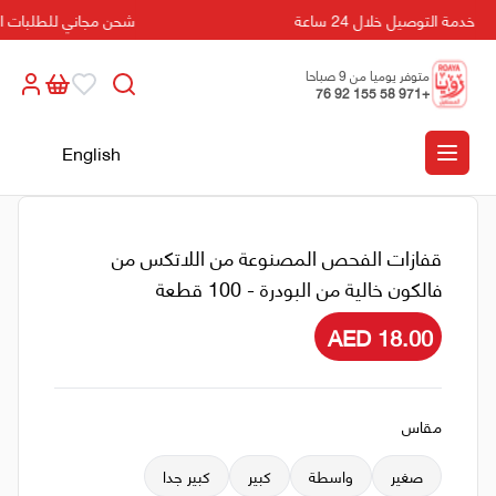
خدمة التوصيل خلال 24 ساعة
شحن مجاني للطلبات التي تزيد
متوفر يوميا من 9 صباحا
+971 58 155 92 76
الى 5 مسائا
English
قفازات الفحص المصنوعة من اللاتكس من
فالكون خالية من البودرة - 100 قطعة
AED 18.00
مقاس
صغير
واسطة
كبير
كبير جدا