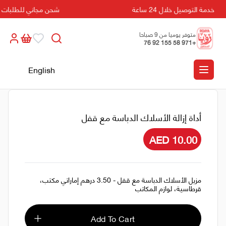
خدمة التوصيل خلال 24 ساعة
شحن مجاني للطلبات التي تزي
متوفر يوميا من 9 صباحا
+971 58 155 92 76
الى 5 مسائا
English
أداة إزالة الأسلاك الدباسة مع قفل
AED 10.00
مزيل الأسلاك الدباسة مع قفل - 3.50 درهم إماراتي مكتب،
قرطاسية، لوازم المكاتب
Add To Cart