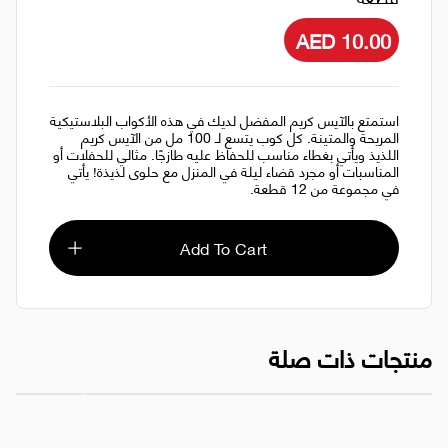
AED 10.00
استمتع بالآيس كريم المفضل لديك في هذه الأكواب البلاستيكية
المريحة والمتينة. كل كوب يتسع لـ 100 مل من الآيس كريم
اللذيذ ويأتي بغطاء مناسب للحفاظ عليه طازجًا. مثالي للحفلات أو
المناسبات أو مجرد قضاء ليلة في المنزل مع حلوى لذيذة! يأتي
في مجموعة من 12 قطعة.
Add To Cart
منتجات ذات صلة
كوب بلاستيك 24 أونصة + غطاء 1000 قطعة
كوب آيس كريم أب
AED 50.00