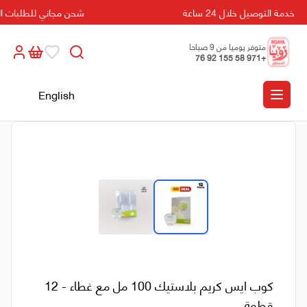
خدمة التوصيل خلال 24 ساعة
شحن مجاني للطلبات التي تزيد
متوفر يوميا من 9 صباحا
+971 58 155 92 76
الى 5 مسائا
English
كوب ايس كريم بلاستيك 100 مل مع غطاء - 12
قطعة