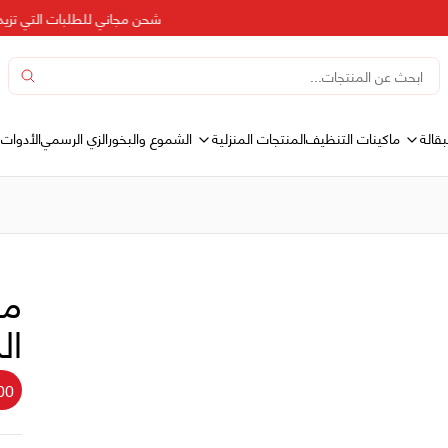
شحن مجاني للطلبات التي تزيد عن 500 د
بقالة
المنتجات المنزلية
ماكينات التنظيف
الشموع والبخور
الزي الرسمي
الأدوات 
مم
ال
00