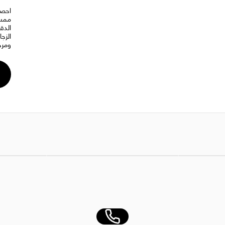
احصل
ممسح
الدق
الزج
ومرح
AED 5.00
نسكافيه ريد مج قهوة دبل فلاتر 12 × 190 جم
AED 410.00
مناديل تنظيف من 