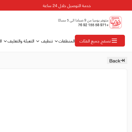
خدمة التوصيل خلال 24 ساعة
متوفر يوميا من 9 صباحا الى 5 مسائا
+971 58 155 92 76
المنظفات
تنظيف
التعبئة والتغليف
ال
تصفح جميع الفئات
Back