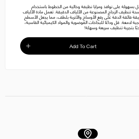
 بسهولة على نوافذ ومرايا نظيفة وخالية من الخطوط باستخدام
ة تنظيف الزجاج المصنوعة من الألياف الدقيقة. تعمل مادة الألياف
يقة فائقة الدقة على رفع الأوساخ والأتربة بلطف، مما يجعل الأسطح
اجية لامعة. قل وداعًا للبخاخات الفوضوية والمواد الكيميائية القاسية،
بًا بتجربة تنظيف سريعة وسهلة!
Add To Cart
AED 10.00
الألياف الدقيقة خالية من الوبر - 10 قطع
مريلة جلدية باللون الأسود
AED 45.00