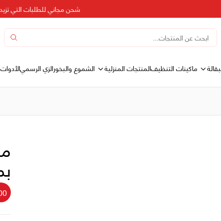
شحن مجاني للطلبات التي تزيد عن 500 د
بقالة
المنتجات المنزلية
ماكينات التنظيف
الشموع والبخور
الزي الرسمي
الأدوات 
مم
ب
00