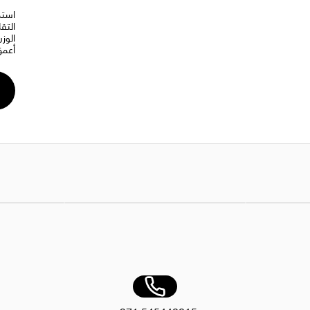
استم
التق
الوز
أعمق
AED 15.00
قيقة بمقبض مطوي
دلو ممسحة أصفر مع عجلات ومعصرة
AED 75.00
ممسحة من الأل