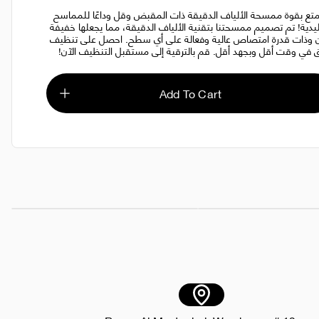
تع بقوة ممسحة الألياف الدقيقة ذات المقبض وقل وداعًا للمماسح
ليدية! تم تصميم ممسحتنا بتقنية الألياف الدقيقة، مما يجعلها خفيفة
ن وذات قدرة امتصاص عالية وفعالة على أي سطح. احصل على تنظيف
 في وقت أقل وبجهد أقل. قم بالترقية إلى مستقبل التنظيف الآن!
Add To Cart
AED 15.00
ياف الدقيقة عالية الجودة بمقبض
فرشاة المرحاض
AED 10.00