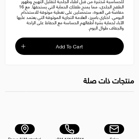
للحساسية مُختبرة من قبل أطباء الجلدية لتقليل التهيج وظهور
الطفح الجلدي، مما يمنح طفلكِ الحماية التي يستحقها. مع 16
حفاضة في العبوة، ستحصلين على تغطية موثوقة للاستخدام
اليومي. اختاري بامبرز، العلامة التجارية الموثوقة التي يعتمد عليها
الآباء لحماية بشرة أطفالهم الحساسة مع الحفاظ على الراحة
والجفاف طوال اليوم.
Add To Cart
منتجات ذات صلة
حفاضات بامبرز للحماية من الطفح الجلدي، مقاس 6، 10 حفاضات
حفاضات بامبرز 
AED 119.99
Roaya Al Mustaqbal,
+971 545448815
Sales