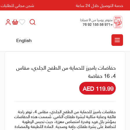
خدمة التوصيل خلال 24 ساعة
شحن مجاني للطلبات التي تزي
متوفر يوميا من 9 صباحا
+971 58 155 92 76
الى 5 مسائا
English
حفاضات بامبرز للحماية من الطفح الجلدي، مقاس
4، 16 حفاضة
AED 119.99
حفاضات بامبرز للحماية من الطفح الجلدي، مقاس 4، توفر راحة
فائقة وعناية مثالية لبشرة طفلكِ النامي. صُممت هذه الحفاضات
بمؤشر بلل فريد وقدرة امتصاص معززة، حيث تحبس الرطوبة
لتحافظ على بشرة طفلكِ جافة وصحية. المادة اللطيفة والمضادة