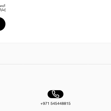
إمارات
AED 20.00
AED 100.00
مشروب سبرايت بنكهة الليمون والليمون الحامض، 30 علبة سعة 150 مل
علبة كيك نافذة 35 × 35 × 12 سم 1 × 100 
+971 545448815