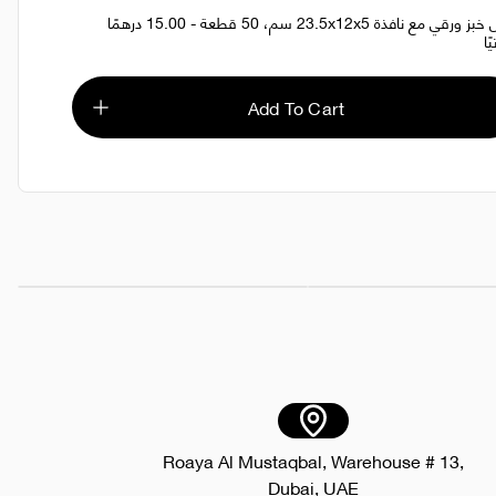
كيس خبز ورقي مع نافذة 23.5x12x5 سم، 50 قطعة - 15.00 درهمًا
يًا
Add To Cart
قطعة
AED 5.00
تبخير قوس قزح. حليب بالهيل ٤٨ × ١٦٠ م
AED 79.00
Roaya Al Mustaqbal, Warehouse # 13,
Dubai, UAE