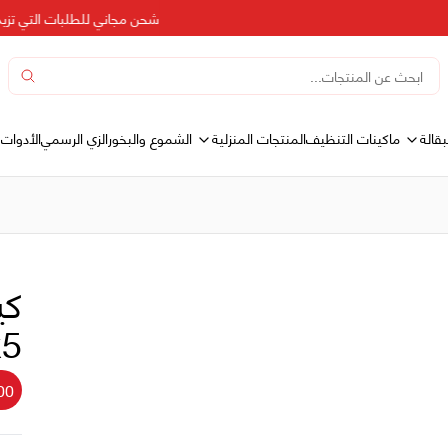
شحن مجاني للطلبات التي تزيد عن 500 د
بقالة
المنتجات المنزلية
ماكينات التنظيف
الشموع والبخور
الزي الرسمي
الأدوات 
كي
2x5
00