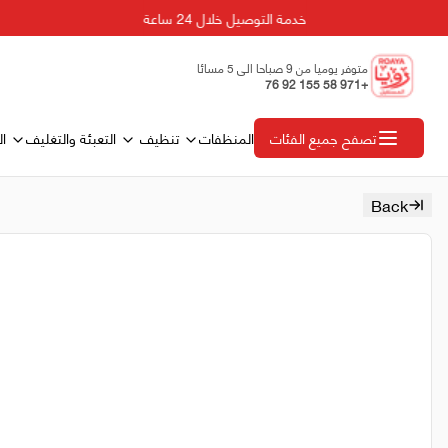
خدمة التوصيل خلال 24 ساعة
متوفر يوميا من 9 صباحا الى 5 مسائا
+971 58 155 92 76
المنظفات
تنظيف
التعبئة والتغليف
ال
تصفح جميع الفئات
Back