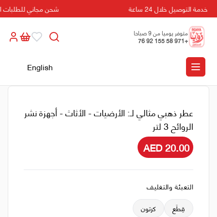
خدمة التوصيل خلال 24 ساعة
شحن مجاني للطلبات التي تزيد
متوفر يوميا من 9 صباحا
+971 58 155 92 76
الى 5 مسائا
English
عطر ذهبي مثالي لـ: الأرضيات - الأثاث - أجهزة نشر
الروائح 3 لتر
AED 20.00
التعبئة والتغليف
قِطَع
كرتون