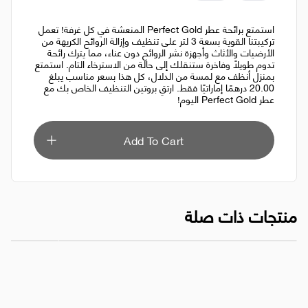
استمتع برائحة عطر Perfect Gold المنعشة في كل غرفة! تعمل
تركيبتنا القوية بسعة 3 لتر على تنظيف وإزالة الروائح الكريهة من
الأرضيات والأثاث وأجهزة نشر الروائح دون عناء، مما يترك رائحة
تدوم طويلاً وفاخرة ستنقلك إلى حالة من الاسترخاء التام. استمتع
بمنزل أنظف مع لمسة من الدلال، كل هذا بسعر مناسب يبلغ
20.00 درهمًا إماراتيًا فقط. ارتقِ بروتين التنظيف الخاص بك مع
عطر Perfect Gold اليوم!
Add To Cart
منتجات ذات صلة
معطر مناسب للمناسبات: الأرضيات - الأثاث - أجهزة نشر الروائح 3 لتر
عطر العود الن
AED 15.00