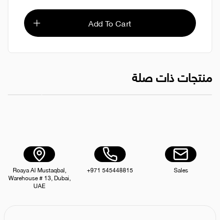
Add To Cart
منتجات ذات صلة
كيس قمامة 110×130 سم، أسود، 15 كجم
مناديل الوجه الفاخرة ر
AED 6.00
Roaya Al Mustaqbal,
+971 545448815
Sales
Warehouse # 13, Dubai,
UAE