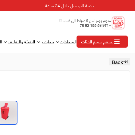
خدمة التوصيل خلال 24 ساعة
متوفر يوميا من 9 صباحا الى 5 مسائا
+971 58 155 92 76
المنظفات
تنظيف
التعبئة والتغليف
ال
تصفح جميع الفئات
Back