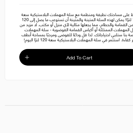
 على مساحتك نظيفة ومنظمة مع سلة المهملات البلاستيكية سعة
120 لترًا! يمكن لهذه السلة المتينة والمتينة أن تستوعب ما يصل إلى 120
ا من القمامة والحطام، مما يجعلها مثالية لأي منزل أو مكتب. لا مزيد من
 المهملات الممتلئة أو أكياس القمامة الفوضوية - سلة المهملات
صة بنا ستلبي احتياجاتك. لذا قل وداعًا للفوضى ومرحبًا بمساحة أنظف
 كفاءة. استثمر في سلة المهملات البلاستيكية سعة 120 لترًا اليوم!
Add To Cart
راء 15 لتر
AED 40.00
سلة المهملات 45 لتر
AED 80.00