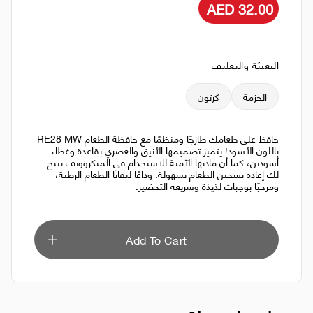
AED 32.00
التعبئة والتغليف
الحزمة
كرتون
حافظ على طعامك طازجًا ومنظمًا مع حافظة الطعام RE28 MW
باللون الأسود! يتميز تصميمها الأنيق والعصري بقاعدة وغطاء
أسودين، كما أن مادتها الآمنة للاستخدام في الميكروويف تتيح
لك إعادة تسخين الطعام بسهولة. وداعًا لبقايا الطعام الرطبة،
ومرحبًا بوجبات لذيذة وسريعة التحضير.
Add To Cart