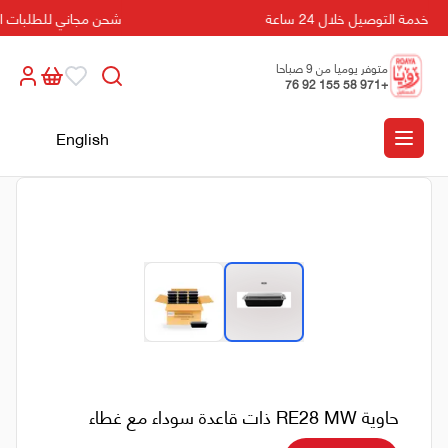
خدمة التوصيل خلال 24 ساعة
شحن مجاني للطلبات التي تزيد
متوفر يوميا من 9 صباحا
+971 58 155 92 76
الى 5 مسائا
English
حاوية RE28 MW ذات قاعدة سوداء مع غطاء