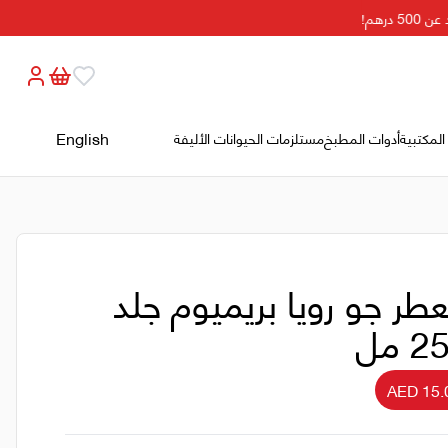
رهم!
English
المكتبية
أدوات المطبخ
مستلزمات الحيوانات الأليفة
طر جو رويا بريميوم جلد
 مل
AED 15.