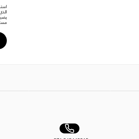
استم
الذي
يضيف
مستم
ويا، 450 مل
AED 15.00
معطر جو رويا بريميوم 250 مل لامع
AED 30.00
معطر جو رويا بريمي