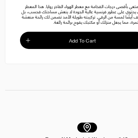
تعي بأقصى درجات الفخامة مع معطر الهواء الفاخر روايا. هذا المعطر
 يحتوي على عطور فرنسية عالية الجودة لا ينعش مساحتك فحسب، بل
 أيضًا لمسة من الرقي. تركيبته طويلة الأمد تضمن لك رائحة منعشة
رة، مما يجعل منزلك أو مكتبك يفوح برائحة رائعة.
Add To Cart
وم جلد 250 مل
AED 30.00
رؤية معطر جو بريميوم 250 مل بلو تشي
AED 25.00