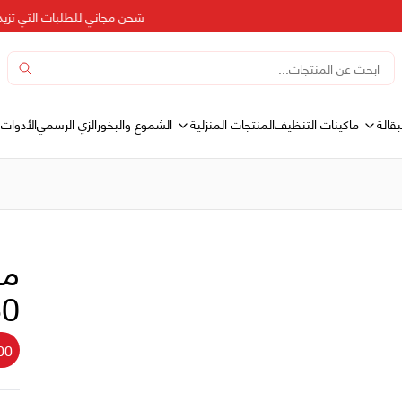
شحن مجاني للطلبات التي تزيد عن 500 د
بقالة
المنتجات المنزلية
ماكينات التنظيف
الشموع والبخور
الزي الرسمي
الأدوات 
مع
250
00