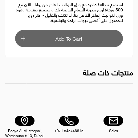
استمتع بنظافة فاخرة مع ورق التواليت الفاخر من روايا - الآن مع
500 ورقة! ارتقِ بتجربة الحمام الخاصة بك واستمتع بنعومة وقوة
ورق التواليت الفاخر الخاص بنا. لا تكتف بالقليل - اختر روايا
للحصول على أقصى درجات الراحة والرفاهية.
Add To Cart
منتجات ذات صلة
مناديل الوجه رويا 600 منديل
لفة ورق توال
AED 17.00
Roaya Al Mustaqbal,
+971 545448815
Sales
Warehouse # 13, Dubai,