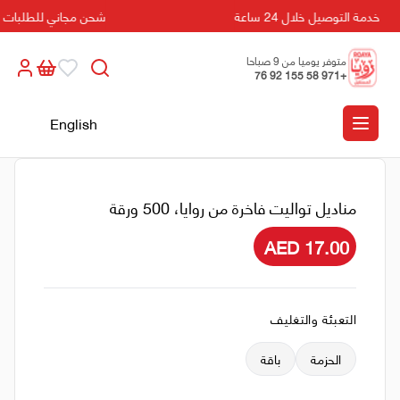
خدمة التوصيل خلال 24 ساعة
شحن مجاني للطلبات التي تزي
متوفر يوميا من 9 صباحا
+971 58 155 92 76
الى 5 مسائا
English
مناديل تواليت فاخرة من روايا، 500 ورقة
AED 17.00
التعبئة والتغليف
الحزمة
باقة