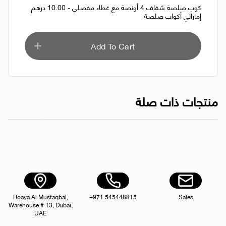
كوب صلصة شفاف 4 أونصة مع غطاء مفصلي - 10.00 درهم
إماراتي أكواب صلصة
Add To Cart
منتجات ذات صلة
وعاء حساء كرافت سعة 26 أونصة مع غطاء CTN
كوب صلصة سعة 1 أونصة شفا
AED 35.00
Roaya Al Mustaqbal,
+971 545448815
Sales
Warehouse # 13, Dubai,
UAE