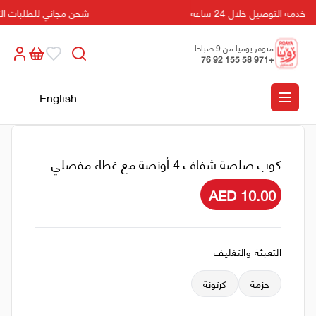
خدمة التوصيل خلال 24 ساعة
شحن مجاني للطلبات التي تزيد 
متوفر يوميا من 9 صباحا
+971 58 155 92 76
الى 5 مسائا
English
كوب صلصة شفاف 4 أونصة مع غطاء مفصلي
AED 10.00
التعبئة والتغليف
حزمة
كرتونة