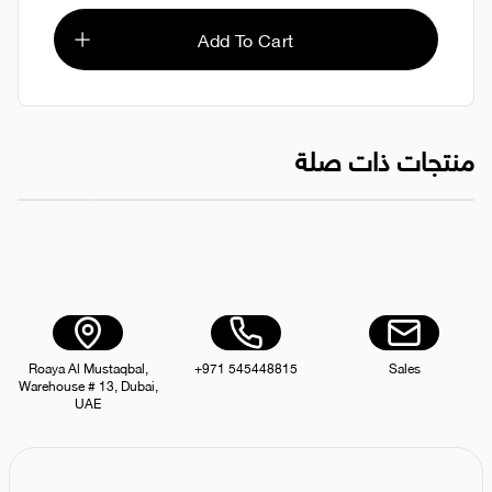
Add To Cart
منتجات ذات صلة
CTN - مناديل مطهرة كلوركس - 12 قطعة
مجموعة علاقات مل
AED 230.00
Roaya Al Mustaqbal,
+971 545448815
Sales
Warehouse # 13, Dubai,
UAE