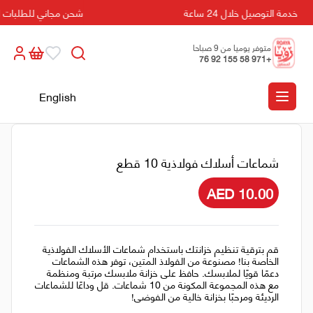
خدمة التوصيل خلال 24 ساعة
شحن مجاني للطلبات التي تزي
متوفر يوميا من 9 صباحا
+971 58 155 92 76
الى 5 مسائا
English
شماعات أسلاك فولاذية 10 قطع
AED 10.00
قم بترقية تنظيم خزانتك باستخدام شماعات الأسلاك الفولاذية
الخاصة بنا! مصنوعة من الفولاذ المتين، توفر هذه الشماعات
دعمًا قويًا لملابسك. حافظ على خزانة ملابسك مرتبة ومنظمة
مع هذه المجموعة المكونة من 10 شماعات. قل وداعًا للشماعات
الرديئة ومرحبًا بخزانة خالية من الفوضى!