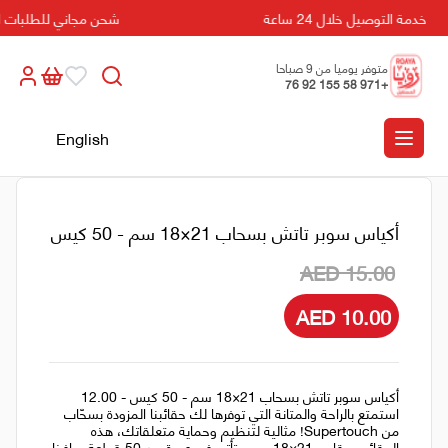
خدمة التوصيل خلال 24 ساعة
شحن مجاني للطلبات التي تزي
متوفر يوميا من 9 صباحا
+971 58 155 92 76
الى 5 مسائا
English
أكياس سوبر تاتش بسحاب 21×18 سم - 50 كيس
AED 15.00
AED 10.00
أكياس سوبر تاتش بسحاب 21×18 سم - 50 كيس - 12.00
استمتع بالراحة والمتانة التي توفرها لك حقائبنا المزودة بسحّاب
من Supertouch! مثالية لتنظيم وحماية متعلقاتك، هذه
الحقائب مقاس 21×18 سم وتأتي في عبوة من 50 قطعة. حافظ