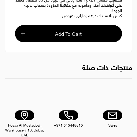
على أغراضك آمنة ومأمونة مع حقائبنا المزودة بسحّاب عالية
الجودة.
كيس بلاستيك درهم إماراتي، عروض
Add To Cart
منتجات ذات صلة
كيس سوبر تاتش بسحاب 40×30 سم 30 كيس
سوبريم - حقيبة 
AED 15.00
Roaya Al Mustaqbal,
+971 545448815
Sales
Warehouse # 13, Dubai,
UAE