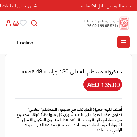
خدمة التوصيل خلال 24 ساعة
شحن مجاني للطلبات التي تزيد
متوفر يوميا من 9 صباحا
+971 58 155 92 76
الى 5 مسائا
English
معكرونة طماطم العلالي 130 جرام × 48 قطعة
AED 135.00
أضف نكهة مميزة لأطباقك مع معجون الطماطم*العلالي*!
تحتوي هذه العبوة على 8 علب، وزن كل منها 130 غرامًا. مصنوع
من طماطم طازجة وناضجة، يُعد هذا المعجون المكون الأمثل
لشورباتك وصلصاتك ويخناتك. استمتع بمذاقه الغني ولونه
الزاهي بنفسك!