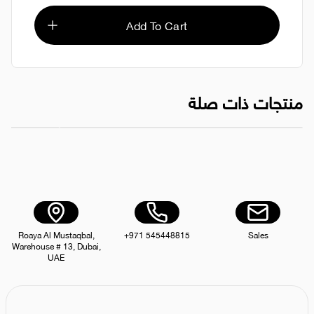
Add To Cart
منتجات ذات صلة
معجون طماطم العلالي 6x8x130 جرام
معجون طماطم الع
AED 169.00
Roaya Al Mustaqbal,
+971 545448815
Sales
Warehouse # 13, Dubai,
UAE