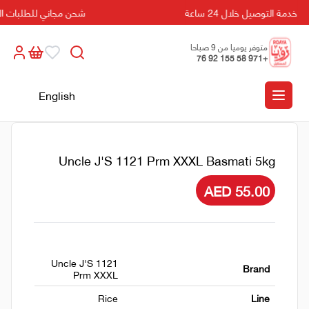
خدمة التوصيل خلال 24 ساعة
شحن مجاني للطلبات التي تزيد
متوفر يوميا من 9 صباحا
+971 58 155 92 76
الى 5 مسائا
English
Uncle J'S 1121 Prm XXXL Basmati 5kg
AED 55.00
Uncle J'S 1121
Brand
Prm XXXL
Rice
Line