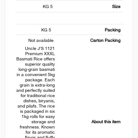
5 KG
Size
5 KG
Packing
Not available
Carton Packing
Uncle J'S 1121
Premium XXXL
Basmati Rice offers
superior quality
long-grain basmati
in a convenient 5kg
package. Each
grain is extra-long
and perfectly suited
for traditional rice
dishes, biryanis,
and pilafs. The rice
is packaged in six
1kg rolls for easy
storage and
About this item
freshness. Known
for its aromatic
flavor and fluffy