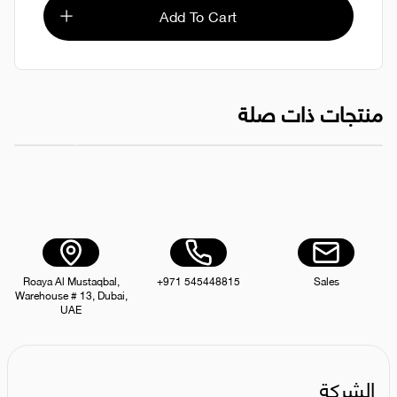
Add To Cart
منتجات ذات صلة
أرز بسمتي XXXL من أنكل جيه زين، 39 كجم
أر
AED 269.00
Roaya Al Mustaqbal,
+971 545448815
Sales
Warehouse # 13, Dubai,
UAE
الشركة