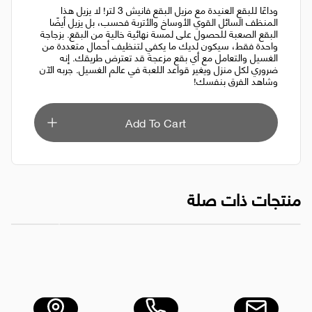
وداعًا للبقع العنيدة مع مزيل البقع فانيش 3 لتر! لا يزيل هذا
المنظف السائل القوي الأوساخ والأتربة فحسب، بل يزيل أيضًا
البقع الصعبة للحصول على لمسة نهائية خالية من البقع. بزجاجة
واحدة فقط، سيكون لديك ما يكفي لتنظيف أحمال متعددة من
الغسيل والتعامل مع أي بقع مزعجة قد تعترض طريقك. إنه
ضروري لكل منزل ويغير قواعد اللعبة في عالم الغسيل. جربه الآن
وشاهد الفرق بنفسك!
Add To Cart
منتجات ذات صلة
كيس قمامة 110×130 سم، أسود، 15 كجم
مناديل الوجه الفاخرة ر
AED 6.00