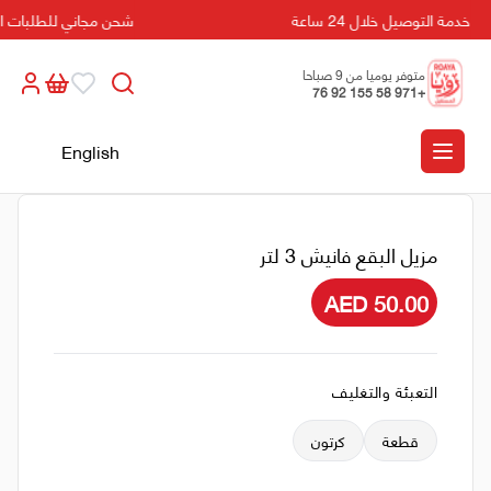
خدمة التوصيل خلال 24 ساعة
شحن مجاني للطلبات التي تزيد
متوفر يوميا من 9 صباحا
+971 58 155 92 76
الى 5 مسائا
English
مزيل البقع فانيش 3 لتر
AED 50.00
التعبئة والتغليف
قطعة
كرتون