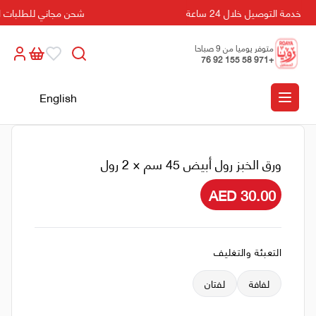
خدمة التوصيل خلال 24 ساعة
شحن مجاني للطلبات التي تزي
متوفر يوميا من 9 صباحا
+971 58 155 92 76
الى 5 مسائا
English
ورق الخبز رول أبيض 45 سم × 2 رول
AED 30.00
التعبئة والتغليف
لفافة
لفتان