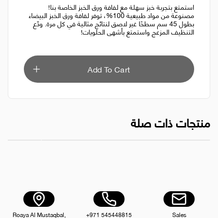
استمتع بتجربة خبز سهلة مع لفافة ورق الخبز الخاصة بنا!
مصنوعة من مواد طبيعية 100%، توفر لفافة ورق الخبز البيضاء
بطول 45 سم سطحًا غير لاصق لنتائج مثالية في كل مرة. ودّع
التنظيف المزعج واستمتع بأشهى الحلويات!
Add To Cart
منتجات ذات صلة
اسفنجة تنظيف 2 قطعة
AED 5.00
Roaya Al Mustaqbal,
+971 545448815
Sales