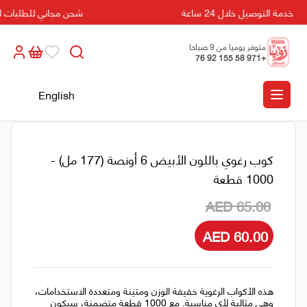
خدمة التوصيل خلال 24 ساعة
شحن مجاني للطلبات التي تزيد
متوفر يوميا من 9 صباحا
+971 58 155 92 76
الى 5 مسائا
English
كوب رغوي باللون الأبيض 6 أونصة (177 مل) -
1000 قطعة
AED 65.00
AED 60.00
هذه الأكواب الرغوية خفيفة الوزن ومتينة ومتعددة الاستخدامات،
وهي مثالية لأي مناسبة. مع 1000 قطعة متضمنة، سيكون