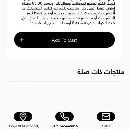
لديك الكثير لجميع تجمعاتك وفعالياتك. وبسعر 65.00 درهمًا
إماراتيًا فقط، فهي خيار مناسب للميزانية لتلبية احتياجاتك من
المشروبات. سواء كنت تستضيف حفلة أو تدير كشكًا لبيع
المشروبات أو تستمتع فقط بمشروب منعش في المنزل، فإن
هذه الأكواب الرغوية سعة 6 أونصات ستلبي احتياجاتك!
Add To Cart
منتجات ذات صلة
صابون لايف بوي 4 قطع
كوب رغوي أبيض 6 أ
AED 22.00
Roaya Al Mustaqbal,
+971 545448815
Sales