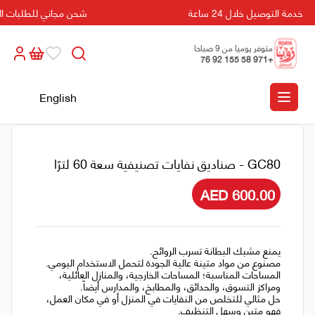
خدمة التوصيل خلال 24 ساعة
شحن مجاني للطلبات التي تزيد
متوفر يوميا من 9 صباحا
+971 58 155 92 76
الى 5 مسائا
English
GC80 - صناديق نفايات تصنيفية سعة 60 لترًا
AED 600.00
يمنع مشبك البطانة تسرب الروائح.
مصنوع من مواد متينة عالية الجودة لتحمل الاستخدام اليومي.
المساحات المناسبة؛ المساحات الخارجية، والمنازل العائلية،
ومراكز التسوق، والحدائق، والمطابخ، والمدارس أيضاً.
حل مثالي للتخلص من النفايات في المنزل أو في مكان العمل،
فهو متين وسهل التنظيف.