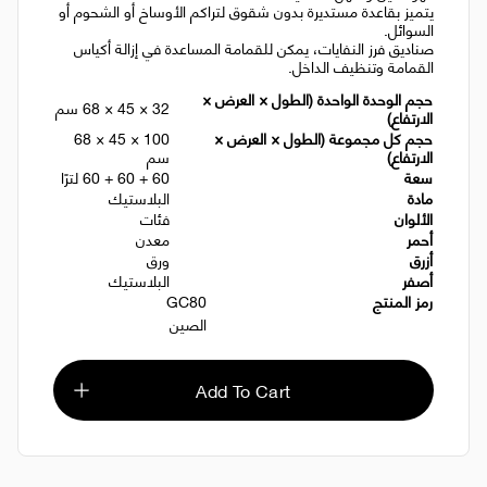
يتميز بقاعدة مستديرة بدون شقوق لتراكم الأوساخ أو الشحوم أو
السوائل.
صناديق فرز النفايات، يمكن للقمامة المساعدة في إزالة أكياس
القمامة وتنظيف الداخل.
حجم الوحدة الواحدة (الطول × العرض ×
32 × 45 × 68 سم
الارتفاع)
حجم كل مجموعة (الطول × العرض ×
100 × 45 × 68
الارتفاع)
سم
سعة
60 + 60 + 60 لترًا
مادة
البلاستيك
الألوان
فئات
أحمر
معدن
أزرق
ورق
أصفر
البلاستيك
رمز المنتج
GC80
الصين
Add To Cart