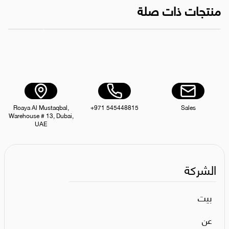
منتجات ذات صلة
صناديق نفايات تصنيفية GC79 | 60 لترًا
نفا
AED 650.00
Roaya Al Mustaqbal,
+971 545448815
Sales
Warehouse # 13, Dubai,
UAE
الشركة
بيت
عن