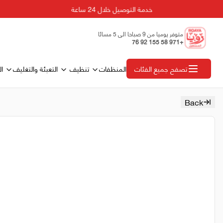
خدمة التوصيل خلال 24 ساعة
متوفر يوميا من 9 صباحا الى 5 مسائا
+971 58 155 92 76
المنظفات
تنظيف
التعبئة والتغليف
ال
تصفح جميع الفئات
Back