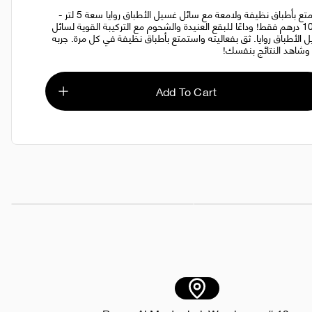
استمتع بأطباق نظيفة ولامعة مع سائل غسيل الأطباق روايا سعة 5 لتر -
10.00 درهم فقط! وداعًا للبقع العنيدة والشحوم مع التركيبة القوية لسائل
 الأطباق روايا. ثق بفعاليته واستمتع بأطباق نظيفة في كل مرة. جربه
 وشاهد النتائج بنفسك!
Add To Cart
يا 25 لتر
AED 60.00
كوب ورقي، كوب شاي كرك، 7 أونصة بمقبض، كرتونة/حزمة
AED 4.00