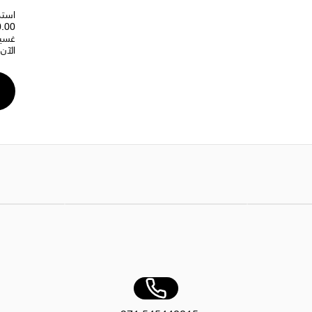
غسيل
الآن
AED 12.00
بخاخ نشا تاج ٥٠٠ مل × قطعتين
AED 19.99
غسالة الأطباق رو