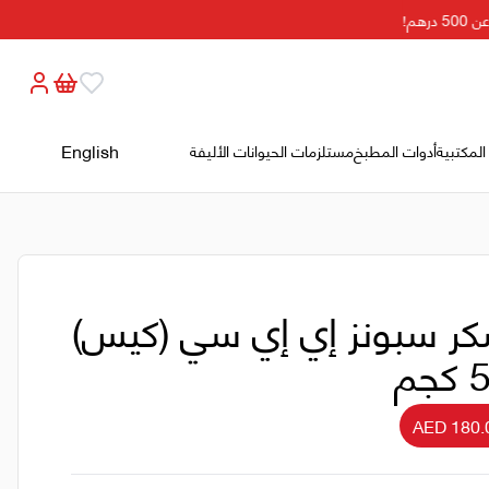
م!
English
المكتبية
أدوات المطبخ
مستلزمات الحيوانات الأليفة
ر سبونز إي إي سي (كيس)
جم
AED 180.