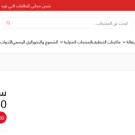
شحن مجاني للطلبات التي تزيد عن 500 دره
بقالة
المنتجات المنزلية
ماكينات التنظيف
الشموع والبخور
الزي الرسمي
الأدوات 
سك
50 ك
00