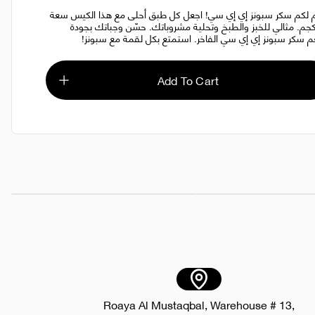
 لكم سكر سبونز إي إي سي! اجعل كل طبق أحلى مع هذا الكيس سعة
5 كجم. مثالي للخبز والطبخ وتحلية مشروباتك. حسّن وجباتك بجودة
 سكر سبونز إي إي سي الفاخر. استمتع بكل لقمة مع سبونز!
Add To Cart
كجم
AED 55.00
كوب عصير بلاستيك 12 أونصة غطاء دوم CTN
AED 5.00
Roaya Al Mustaqbal, Warehouse # 13,