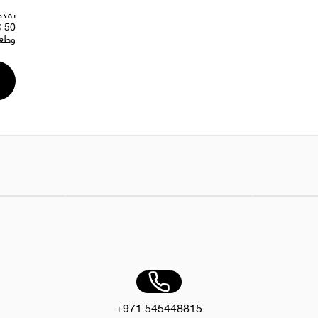
نقدم
0
وطعم
AED 42.00
فرشاة يدوية 4 قطع
AED 10.00
سكر سبونز 10 
+971 545448815