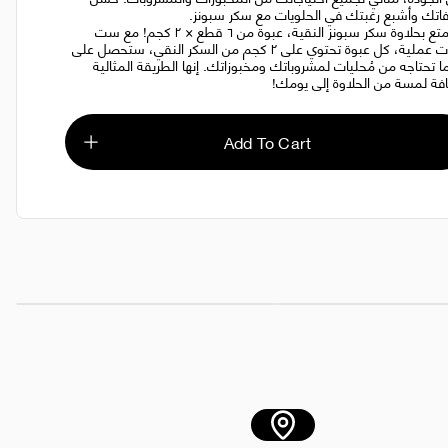
تك وأشبع رغبتك في الحلويات مع سكر سبونز.
استمتع بحلاوة سكر سبونز النقية، عبوة من ٦ قطع × ٢ كجم! مع ست
عبوات عملية، كل عبوة تحتوي على ٢ كجم من السكر النقي، ستحصل على
ا تحتاجه من مُحليات لمشروباتك ومخبوزاتك. إنها الطريقة المثالية
فة لمسة من الحلاوة إلى يومك!
Add To Cart
كجم
AED 42.00
الباكر شكي فريش عطا 10 كغ
AED 48.00