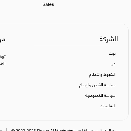
Sales
الشركة
من
بيت
توف
الغ
عن
الشروط والأحكام
سياسة الشحن والإرجاع
سياسة الخصوصية
التعليمات
جميع الحقوق محفوظة لدى.
.
Roaya Al Mustaqbal
2023-2026
©
m