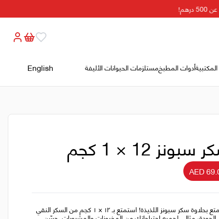
رهم!
English
المكتبية
أدوات المطبخ
مستلزمات الحيوانات الأليفة
 سبونز 12 × 1 كجم
AED 69.
استمتع بحلاوة سكر سبونز اللذيذة! استمتع بـ ١٢ × ١ كجم من السكر النقي
 الجودة، مثالي لجميع احتياجاتك من المخبوزات والمشروبات. حسّن