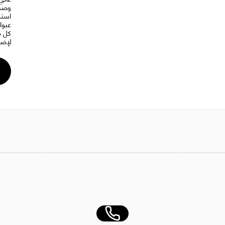
وصفا
كل م
لإضا
AED 65.00
زيت زيتون سالجادو روبية، زجاجة 12 × 500 مل
AED 310.00
سكر سبونز 5 