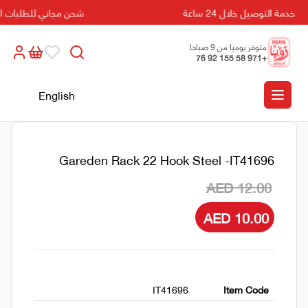
خدمة التوصيل خلال 24 ساعة
شحن مجاني للطلبات التي تزيد
متوفر يوميا من 9 صباحا
+971 58 155 92 76
الى 5 مسائا
English
Gareden Rack 22 Hook Steel -IT41696
AED 12.00
AED 10.00
IT41696
Item Code